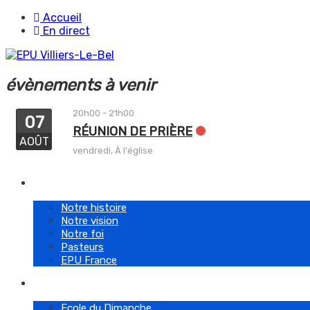
Skip
Accueil
to
En direct
content
évènements à venir
20h00
-
21h00
07
RÉUNION DE PRIÈRE
AOÛT
vendredi,
À l'église
A propos de Nous
Notre histoire
Notre vision
Notre foi
Pasteurs
EPU France
Ministères
Ecole du Dimanche