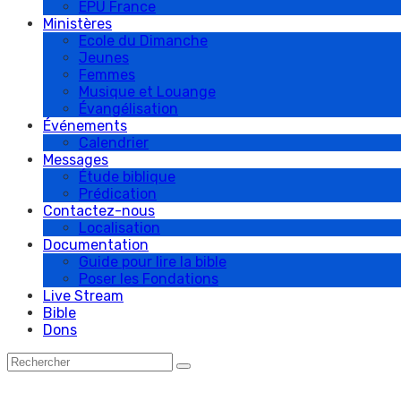
EPU France
Ministères
Ecole du Dimanche
Jeunes
Femmes
Musique et Louange
Évangélisation
Événements
Calendrier
Messages
Étude biblique
Prédication
Contactez-nous
Localisation
Documentation
Guide pour lire la bible
Poser les Fondations
Live Stream
Bible
Dons