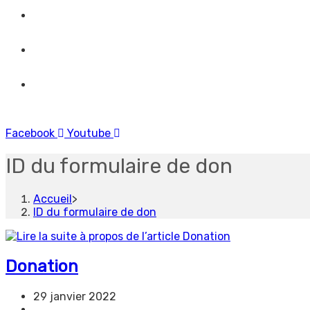
Bible
Dons
Toggle
website
Menu
Fermer
Facebook
Youtube
search
ID du formulaire de don
Accueil
>
ID du formulaire de don
Donation
Publication
29 janvier 2022
publiée :
Post