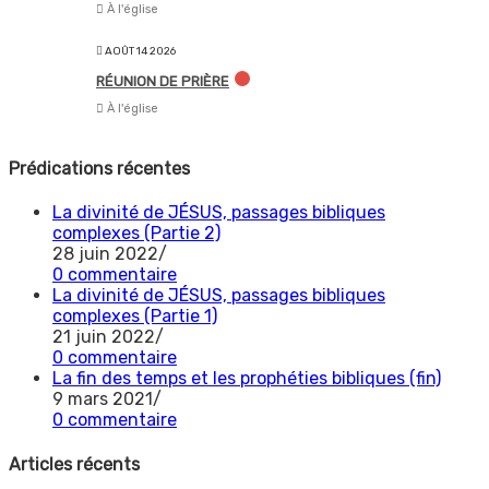
À l'église
AOÛT 14 2026
RÉUNION DE PRIÈRE
À l'église
Prédications récentes
La divinité de JÉSUS, passages bibliques
complexes (Partie 2)
28 juin 2022
/
0 commentaire
La divinité de JÉSUS, passages bibliques
complexes (Partie 1)
21 juin 2022
/
0 commentaire
La fin des temps et les prophéties bibliques (fin)
9 mars 2021
/
0 commentaire
Articles récents