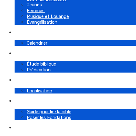
Jeunes
Femmes
Musique et Louange
Évangélisation
Événements
Calendrier
Messages
Étude biblique
Prédication
Contactez-nous
Localisation
Documentation
Guide pour lire la bible
Poser les Fondations
Live Stream