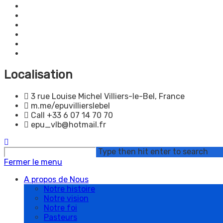
Prédication
Ministères
Événements
Notre vision
Live Stream
Politique de confidentialité
Localisation
3 rue Louise Michel Villiers-le-Bel, France
m.me/epuvillierslebel
Call +33 6 07 14 70 70
epu_vlb@hotmail.fr
Rechercher
Type then hit enter to search
sur
Fermer le menu
ce
site
A propos de Nous
Notre histoire
Notre vision
Notre foi
Pasteurs